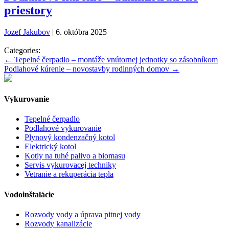
priestory
Jozef Jakubov
|
6. októbra 2025
Categories:
Navigácia
←
Tepelné čerpadlo – montáže vnútornej jednotky so zásobníkom
Podlahové kúrenie – novostavby rodinných domov
→
v
článku
Vykurovanie
Tepelné čerpadlo
Podlahové vykurovanie
Plynový kondenzačný kotol
Elektrický kotol
Kotly na tuhé palivo a biomasu
Servis vykurovacej techniky
Vetranie a rekuperácia tepla
Vodoinštalácie
Rozvody vody a úprava pitnej vody
Rozvody kanalizácie