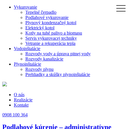
Skip
Vykurovanie
togg
navi
to
Tepelné čerpadlo
the
Podlahové vykurovanie
content
Plynový kondenzačný kotol
Elektrický kotol
Kotly na tuhé palivo a biomasu
Servis vykurovacej techniky
Vetranie a rekuperácia tepla
Vodoinštalácie
Rozvody vody a úprava pitnej vody
Rozvody kanalizácie
Plynoinštalácie
Rozvody plynu
Prehliadky a skúšky plynoinštalácie
O nás
Realizácie
Kontakt
0908 100 364
Podlahové kúrenie – administratívne