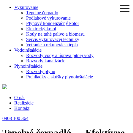
Skip
Vykurovanie
togg
navi
to
Tepelné čerpadlo
the
Podlahové vykurovanie
content
Plynový kondenzačný kotol
Elektrický kotol
Kotly na tuhé palivo a biomasu
Servis vykurovacej techniky
Vetranie a rekuperácia tepla
Vodoinštalácie
Rozvody vody a úprava pitnej vody
Rozvody kanalizácie
Plynoinštalácie
Rozvody plynu
Prehliadky a skúšky plynoinštalácie
O nás
Realizácie
Kontakt
0908 100 364
Tepelné čerpadlá — Efektívne