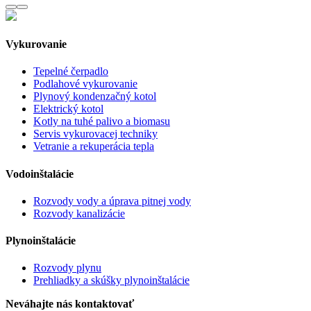
Vykurovanie
Tepelné čerpadlo
Podlahové vykurovanie
Plynový kondenzačný kotol
Elektrický kotol
Kotly na tuhé palivo a biomasu
Servis vykurovacej techniky
Vetranie a rekuperácia tepla
Vodoinštalácie
Rozvody vody a úprava pitnej vody
Rozvody kanalizácie
Plynoinštalácie
Rozvody plynu
Prehliadky a skúšky plynoinštalácie
Neváhajte nás kontaktovať