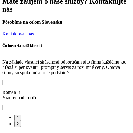
Máte záujem o naše služby? Kontaktujte
nás
Pôsobíme na celom Slovensku
Kontaktovať nás
Čo hovoria naší klienti?
Na základe vlastnej skúsenosti odporúčam túto firmu každému kto
L
hľadá super kvalitu, promptny servis za rozumné ceny. Obidva
ú
strany sú spokojné a to je podstatné.
v
Roman B.
J
Vranov nad Topľou
V
1
2