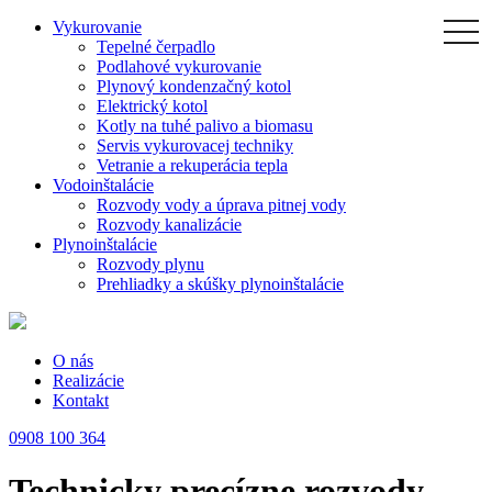
Skip
Vykurovanie
togg
navi
to
Tepelné čerpadlo
the
Podlahové vykurovanie
content
Plynový kondenzačný kotol
Elektrický kotol
Kotly na tuhé palivo a biomasu
Servis vykurovacej techniky
Vetranie a rekuperácia tepla
Vodoinštalácie
Rozvody vody a úprava pitnej vody
Rozvody kanalizácie
Plynoinštalácie
Rozvody plynu
Prehliadky a skúšky plynoinštalácie
O nás
Realizácie
Kontakt
0908 100 364
Technicky precízne rozvody