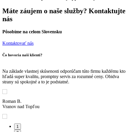
Máte záujem o naše služby? Kontaktujte
nás
Pôsobíme na celom Slovensku
Kontaktovať nás
Čo hovoria naší klienti?
Na základe vlastnej skúsenosti odporúčam túto firmu každému kto
L
hľadá super kvalitu, promptny servis za rozumné ceny. Obidva
ú
strany sú spokojné a to je podstatné.
v
Roman B.
J
Vranov nad Topľou
V
1