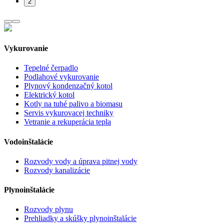
2
Vykurovanie
Tepelné čerpadlo
Podlahové vykurovanie
Plynový kondenzačný kotol
Elektrický kotol
Kotly na tuhé palivo a biomasu
Servis vykurovacej techniky
Vetranie a rekuperácia tepla
Vodoinštalácie
Rozvody vody a úprava pitnej vody
Rozvody kanalizácie
Plynoinštalácie
Rozvody plynu
Prehliadky a skúšky plynoinštalácie