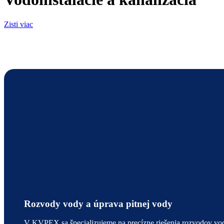
Zisti viac
Rozvody vody a úprava pitnej vody
V KVPEX sa špecializujeme na precízne riešenia rozvodov vod