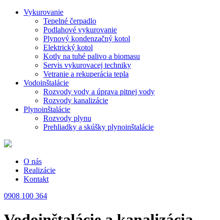
Skip
Vykurovanie
to
Tepelné čerpadlo
the
Podlahové vykurovanie
content
Plynový kondenzačný kotol
Elektrický kotol
Kotly na tuhé palivo a biomasu
Servis vykurovacej techniky
Vetranie a rekuperácia tepla
Vodoinštalácie
Rozvody vody a úprava pitnej vody
Rozvody kanalizácie
Plynoinštalácie
Rozvody plynu
Prehliadky a skúšky plynoinštalácie
O nás
Realizácie
Kontakt
0908 100 364
Vodoinštalácie a kanalizácia