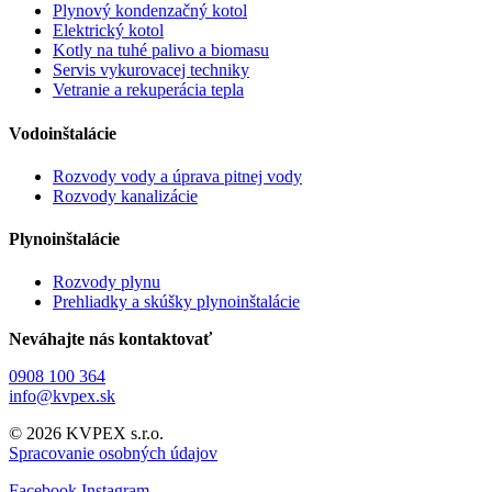
Plynový kondenzačný kotol
Elektrický kotol
Kotly na tuhé palivo a biomasu
Servis vykurovacej techniky
Vetranie a rekuperácia tepla
Vodoinštalácie
Rozvody vody a úprava pitnej vody
Rozvody kanalizácie
Plynoinštalácie
Rozvody plynu
Prehliadky a skúšky plynoinštalácie
Neváhajte nás kontaktovať
0908 100 364
info@kvpex.sk
© 2026 KVPEX s.r.o.
Spracovanie osobných údajov
Facebook
Instagram