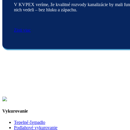
V KVPEX veríme, že kvalitné rozvody kanalizácie by mali fung
nich vedeli – bez hluku a zápachu.
Zisti viac
Vykurovanie
Tepelné čerpadlo
Podlahové vykurovanie